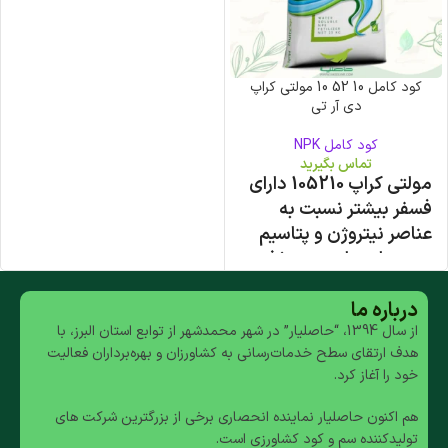
کود کامل 10 52 10 مولتی کراپ
دی آر تی
کود کامل NPK
تماس بگیرید
مولتی کراپ 105210 دارای
فسفر
بیشتر نسبت به
عناصر نیتروژن و پتاسیم
به همراه عناصر ریزمغذی
کلات شده
درباره ما
افزایش عملکرد ریشه زایی
از سال 1394، “حاصلیار” در شهر محمدشهر از توابع استان البرز، با
عاری از عناصرنامحلول و
هدف ارتقای سطح خدمات‌رسانی به کشاورزان و بهره‌برداران فعالیت
خود را آغاز کرد.
کلر
قابلیت محـلول پاشی
هم اکنون حاصلیار نماینده انحصاری برخی از بزرگترین شرکت های
وآبیاری
تولیدکننده سم و کود کشاورزی است.