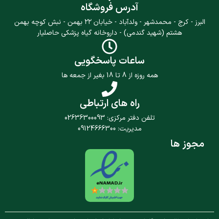
آدرس فروشگاه
البرز - کرج - محمدشهر - ولدآباد - خیابان ۲۲ بهمن - نبش کوچه بهمن
هشتم (شهید گندمی) - داروخانه گیاه پزشکی حاصلیار
ساعات پاسخگویی
همه روزه از 8 تا 18 بغیر از جمعه ها
راه های ارتباطی
تلفن دفتر مرکزی: 02636300093
مدیریت: 09124666300
مجوز ها