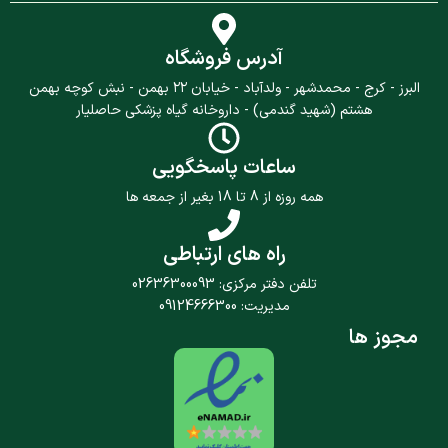
آدرس فروشگاه
البرز - کرج - محمدشهر - ولدآباد - خیابان ۲۲ بهمن - نبش کوچه بهمن
هشتم (شهید گندمی) - داروخانه گیاه پزشکی حاصلیار
ساعات پاسخگویی
همه روزه از 8 تا 18 بغیر از جمعه ها
راه های ارتباطی
تلفن دفتر مرکزی: 02636300093
مدیریت: 09124666300
مجوز ها