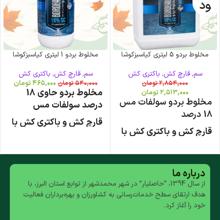
ود
مخلوط بردو 5 لیتری کیاسبزکوشا
مخلوط بردو 1 لیتری کیاسبزکوشا
سم
,
قارچ کش
,
باکتری کش
سم
,
قارچ کش
,
باکتری کش
۴۶۵,۰۰۰
تومان
۲,۸۵۴,۰۰۰
تومان
۵۴۰,۰۰۰
تومان
مخلوط بردو حاوی 18
۲,۵۱۳,۰۰۰
تومان
مخلوط بردو سولفات مس
درصد سولفات مس
18 درصد
قارچ‌ کش و باکتری کش با
قارچ‌ کش و باکتری کش با
اثر حفاظتی
اثر حفاظتی
پیشگیری و درمان انواع
پیشگیری و درمان انواع
بیماری های قارچی و
درباره ما
بیماری های قارچی و
باکتریایی
از سال 1394، “حاصلیار” در شهر محمدشهر از توابع استان البرز، با
باکتریایی
هدف ارتقای سطح خدمات‌رسانی به کشاورزان و بهره‌برداران فعالیت
گالن 5 لیتری
خود را آغاز کرد.