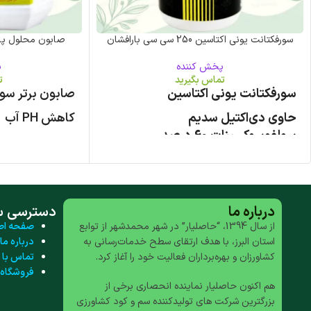
سورفکتانت یونی اکتاسین 250 سی سی بارافشان
صابون محلول پاشی برتر 4 لیت
پخش کننده
پ
تماس بگیرید
ت
سورفکتانت یونی اکتاسین
صابون برتر سور
حاوی دی‌اکتیل سدیم
کاهش PH آب
سولفوسوکسینات 60 درصد
افزایش کارایی
کاهش کشش سطحی آب
پاش
افزایش جذب و کارایی کود و سموم
بطری 250 سی سی
درباره ما
دسترسی س
از سال 1394، “حاصلیار” در شهر محمدشهر از توابع
صفحه اص
استان البرز، با هدف ارتقای سطح خدمات‌رسانی به
درباره ما
کشاورزان و بهره‌برداران فعالیت خود را آغاز کرد.
تماس با م
فروشگاه
هم اکنون حاصلیار نماینده انحصاری برخی از
بزرگترین شرکت های تولیدکننده سم و کود کشاورزی