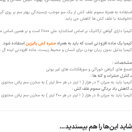
ناخواسته با علف کش ها کاهش می یابد.
کیمیا دارای گواهی ارگانیک بر اساس استاندارد ملی 11000 است و بر همین اساس مصرف آن در کشاورزی ارگانیک مجاز شناخته شده است.
کیمیا یک ماده افزودنی است که باید به همراه
حشره کش پالیزین
استفاده شود.
کیمیا بدلیل بدون زیان بودن برای انسان و محیط زیست، ماده افزودنی ایده آل
مشخصات :
صمغ هاي گياهی خوراكی و سورفکتانت های غیر یونی
• کنترل حشرات و کنه ها :
كيميا بايد به ميزان ۲ در هزار ( ۱ لیتر در هر ۵۰۰ لیتر ) به مخزن سم پاش محتوي محلول پالیزین ( با غلظت توصیه شده ) اضافه شود.
• کاهش باد بردگی سموم علف کش :
كيميا بايد به ميزان ۵ در هزار ( ۱ لیتر در هر ۲۰۰ لیتر ) به مخزن سم پاش محتوي محلول علف کش اضافه شود.
شاید این‌ها را هم بپسندید…