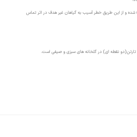
فاده به همراه سموم علف کش از یک سو موجب چسبندگی بهتر سم بر روی گیاه و از سوی دیگر باعث درشت تر شدن قطرات محلول و كاهش باد بردگی (drift) شده و از این طریق خطر آسیب به گیاهان غیر هدف در اثر تماس
 تارتن(دو نقطه ای) در گلخانه های سبزی و صیفی است.