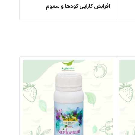
افزایش کارایی کودها و سموم
افزایش
جلوگيري از لكه‌دار شدن ميوه‌ها
جلوگيري
250 سی سی
500 سی سی
ها
برگ