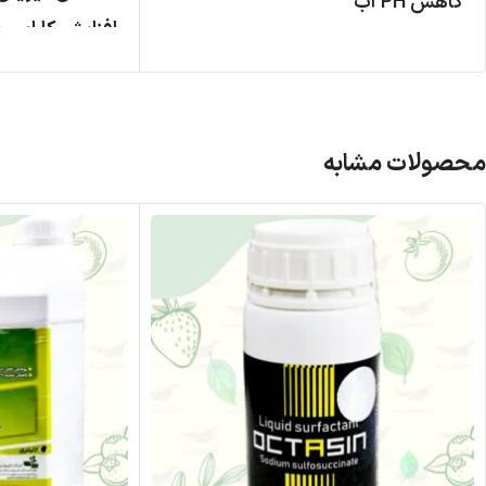
کاهش PH آب
افزایش کارایی
افزایش کارایی سموم و کودهای برگ
هایی مثل آدمی
پاش
)
موثر در کنترل م
انواع سفید بال
محصولات مشابه
آلود
قابل استفاده
با
جز روغن های زم