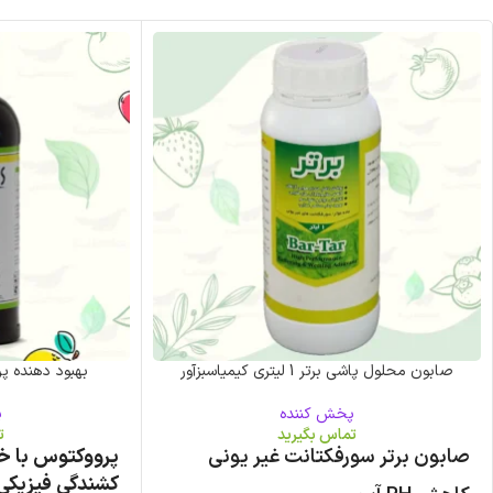
صابون محلول پاشی برتر 1 لیتری کیمیاسبزآور
بهبود‌ دهنده پرووکتوس 1 
پخش کننده
پ
تماس بگیرید
ت
صابون برتر سورفکتانت غیر یونی
پرووکتوس با خ
کشندگی فیزیکی