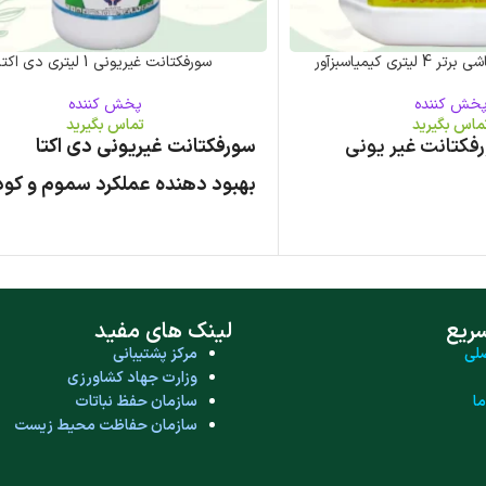
ری کیمیاسبزآور
سورفکتانت غیریونی 1 لیتری دی اکتا
خش کننده
پخش کننده
ماس بگیرید
تماس بگیرید
فکتانت غیر یونی
سورفکتانت غیریونی دی اکتا
بهبود دهنده عملکرد سموم و کود
 سموم و کودهای برگ
کاهش کشش سطحی محلول پاش
بسته 500 سی سی
ریع
لینک های مفید
لی
مرکز پشتیبانی
وزارت جهاد کشاورزی
ا
سازمان حفظ نباتات
سازمان حفاظت محیط زیست