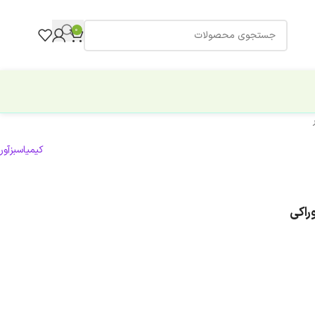
0
کیمیاسبزآور
راكی