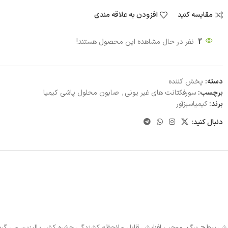
مقایسه کنید
افزودن به علاقه مندی
2
نفر در حال مشاهده این محصول هستند!
دسته:
پخش کننده
برچسب:
سورفکتانت های غیر یونی
,
صابون محلول پاشی كيميا
برند:
کیمیاسبزآور
دنبال کنید:
پوشش سطح برگ، موجب افزایش قابل ملاحظه کشندگی حشره کش پالیزین می گرد