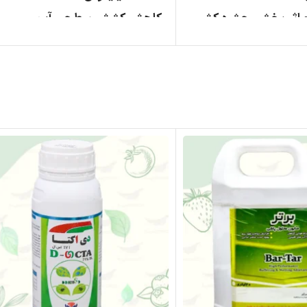
 و اثر بخشی حشره کش
کاهش کشش سطحی آب
رال ( پیری پروکسی فن
افزایش کارایی محلولپاشی
افزایش ماندگاری و نفوذ آفت‌کش‌
راحل نابالغ و بالغ
بهبود جذب مواد غذایی از طریق 
ک، شته ها و شپشک آرد
بسته‌بندی: ۱۰۰ سی سی
 سایر حشره کش ها
به
ستانه و تابستانه