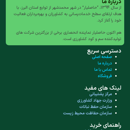
تحریک جوانه زنی بذر
درباره ما
از سال 1394، “حاصلیار” در شهر محمدشهر از توابع استان البرز، با
افزایش تولید محصولات
افزایش مقاومت به تنش
هدف ارتقای سطح خدمات‌رسانی به کشاورزان و بهره‌برداران فعالیت
کشاورزی در شرایط تنش
ها
خود را آغاز کرد.
مانند دمای بالا، شرایط
افزایش گلدهی و تبدیل گل
خاک، رطوبت و بیماری‌ها
هم اکنون حاصلیار نماینده انحصاری برخی از بزرگترین شرکت های
به میوه
تولیدکننده سم و کود کشاورزی است.
یکنواختی شکل و اندازه
دسترسی سریع
میوه و افزایش خاصیت
صفحه اصلی
انبارداری میوه
درباره ما
تماس با ما
فروشگاه
لینک های مفید
مرکز پشتیبانی
وزارت جهاد کشاورزی
سازمان حفظ نباتات
سازمان حفاظت محیط زیست
راهنمای خرید