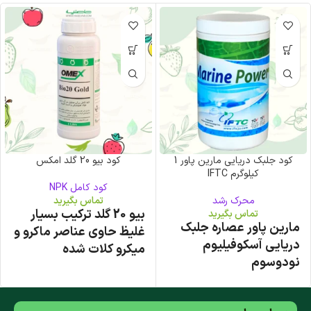
افزایش جذب مواد مغذی
و بهره وری و قدرت گیاه
افزایش مقاومت سیستم
ریشه به آفات و بیماری ها
ارگانیک و سازگار با محیط
زیست
کود جلبک دریایی مارین پاور 1
کود بیو 20 گلد امکس
کیلوگرم IFTC
کود کامل NPK
محرک رشد
تماس بگیرید
بیو 20 گلد ترکیب بسیار
تماس بگیرید
مارین پاور عصاره جلبک
غلیظ حاوی عناصر ماکرو و
دریایی آسکوفیلیوم
میکرو کلات شده
نودوسوم
غنی شده با عصاره جلبک
محرک رشد طبیعی
دریایی ، هیومیک اسید و
اسید‌ آمینه