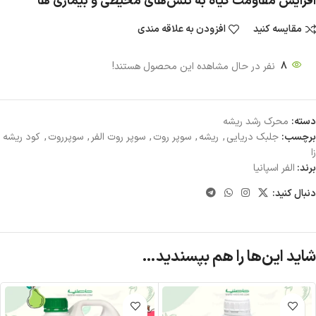
افزایش مقاومت گیاه به تنش‌های محیطی و بیماری ها
مقایسه کنید
افزودن به علاقه مندی
8
نفر در حال مشاهده این محصول هستند!
دسته:
محرک رشد ریشه
برچسب:
جلبک دریایی
,
ریشه
,
سوپر روت
,
سوپر روت الفر
,
سوپرروت
,
کود ریشه
زا
برند:
الفر اسپانیا
دنبال کنید:
شاید این‌ها را هم بپسندید…