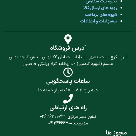
نحوه ثبت سفارش
رویه های ارسال کالا
شیوه های پرداخت
پیشنهادات و انتقادات
آدرس فروشگاه
البرز - کرج - محمدشهر - ولدآباد - خیابان ۲۲ بهمن - نبش کوچه بهمن
هشتم (شهید گندمی) - داروخانه گیاه پزشکی حاصلیار
ساعات پاسخگویی
همه روزه از 8 تا 18 بغیر از جمعه ها
راه های ارتباطی
تلفن دفتر مرکزی: 02636300093
مدیریت: 09124666300
مجوز ها