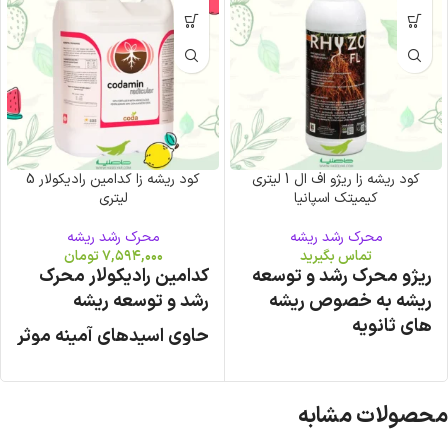
کود ریشه زا ریژو اف ال 1 لیتری
کود ریشه زا کدامین رادیکولار 5
کیمیتک اسپانیا
لیتری
محرک رشد ریشه
محرک رشد ریشه
تماس بگیرید
۷,۵۹۴,۰۰۰
تومان
ریژو محرک رشد و توسعه
کدامین رادیکولار محرک
ریشه به خصوص ریشه
رشد و توسعه ریشه
های ثانویه
حاوی اسیدهای آمینه موثر
حاوی مواد آلی،
در ریشه زایی، ازت،
آمینواسید، نیتروژن ،
فسفر(فسفات و فسفیت)،
فسفر ، اسید هیومیک و
پتاسیم و موادآلی
محصولات مشابه
اسید فولویک
گالن 5 لیتری