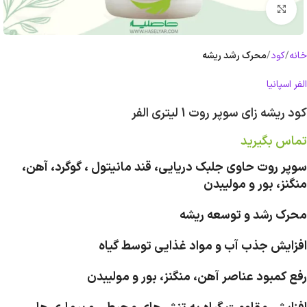
بزرگنمایی تصویر
خانه
کود
محرک رشد ریشه
الفر اسپانیا
کود ریشه زای سوپر روت 1 لیتری الفر
تماس بگیرید
سوپر روت حاوی جلبک دریایی، قند مانیتول ، گوگرد، آهن،
منگنز، بور و مولیبدن
محرک رشد و توسعه ریشه
افزایش جذب آب و مواد غذایی توسط گیاه
رفع کمبود عناصر آهن، منگنز، بور و مولیبدن